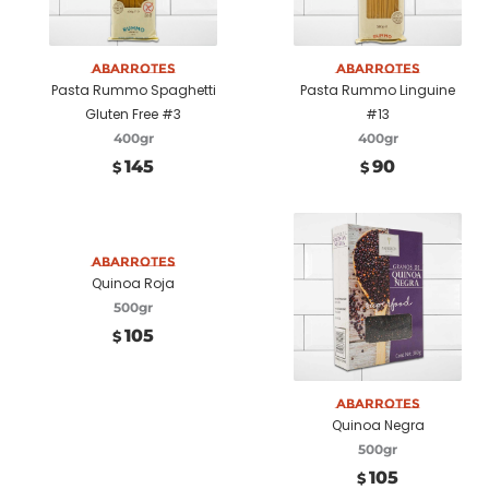
Añadir a carrito
Abarrotes
Añadir a carrito
Abarrotes
Pasta Rummo Spaghetti
Pasta Rummo Linguine
Gluten Free #3
#13
400gr
400gr
145
90
$
$
Añadir a carrito
Abarrotes
Quinoa Roja
500gr
105
$
Añadir a carrito
Abarrotes
Quinoa Negra
500gr
105
$