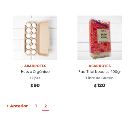
Añadir a carrito
Abarrotes
Añadir a carrito
Abarrotes
Huevo Orgánico
Pad Thai Noodles 400gr
12 pzs
Libre de Gluten
90
120
$
$
Anterior
1
2