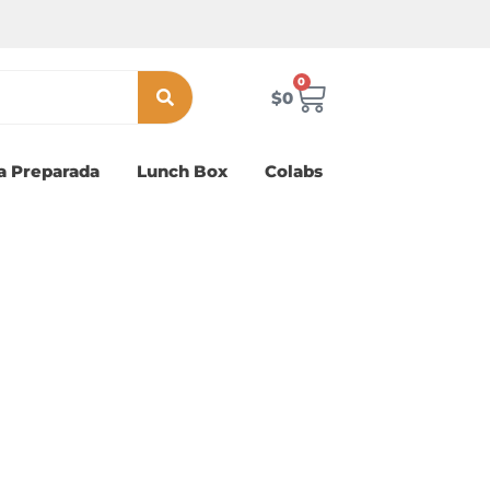
0
Carrito
$
0
a Preparada
Lunch Box
Colabs