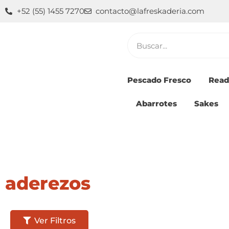
Ir
+52 (55) 1455 7270
contacto@lafreskaderia.com
al
contenido
Buscar
Pescado Fresco
Read
Abarrotes
Sakes
aderezos
Ver Filtros