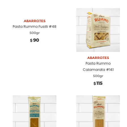
Añadir a carrito
Abarrotes
Pasta Rummo Fusilli #48
500gr
90
$
Añadir a carrito
Abarrotes
Pasta Rummo
Calamarata #141
500gr
115
$