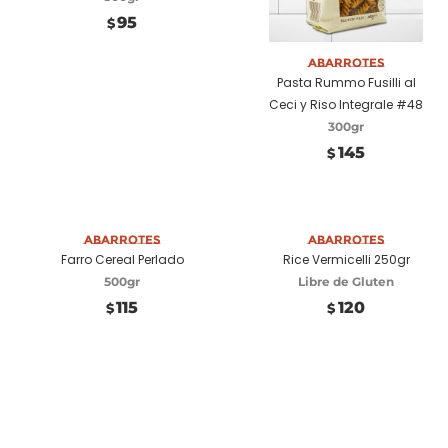
95
$
Añadir a carrito
Abarrotes
Pasta Rummo Fusilli al
Ceci y Riso Integrale #48
300gr
145
$
Añadir a carrito
Abarrotes
Añadir a carrito
Abarrotes
Farro Cereal Perlado
Rice Vermicelli 250gr
500gr
Libre de Gluten
115
120
$
$