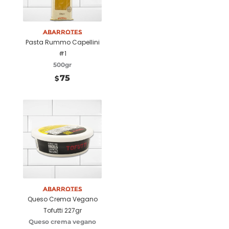
Añadir a carrito
Abarrotes
Pasta Rummo Capellini
#1
500gr
75
$
Añadir a carrito
Abarrotes
Queso Crema Vegano
Tofutti 227gr
Queso crema vegano