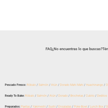
FAQ
¿No encuentras lo que buscas?
Tér
Pescado Fresco:
Róbalo
/
Salmón
/
Atún
/
Dorado Mahi Mahi
/
Huachinango
/
O
Ready To Bake:
Róbalo
/
Salmón
/
Atún
/
Dorado
/
Brochetas
/
Cubito
/
Deditos
Preparados:
Paellas
/
Yakimeshi
/
Sushi
/
Ensaladas
/
Poke Bowl
/
Lunch Box
/
S