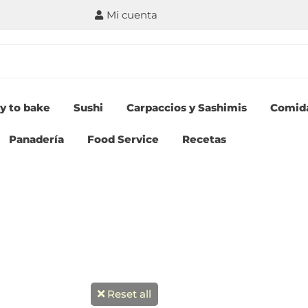
Mi cuenta
y to bake
Sushi
Carpaccios y Sashimis
Comid
Panadería
Food Service
Recetas
Reset all