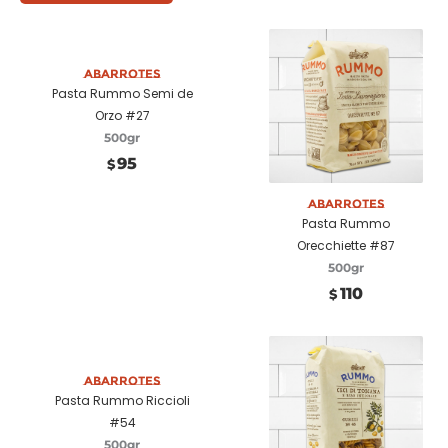
Añadir a carrito
Abarrotes
Pasta Rummo Semi de
Orzo #27
500gr
95
$
Añadir a carrito
Abarrotes
Pasta Rummo
Orecchiette #87
500gr
110
$
Añadir a carrito
Abarrotes
Pasta Rummo Riccioli
#54
500gr