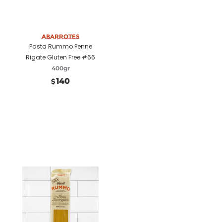
Añadir a carrito
Abarrotes
Pasta Rummo Penne
Rigate Gluten Free #66
400gr
140
$