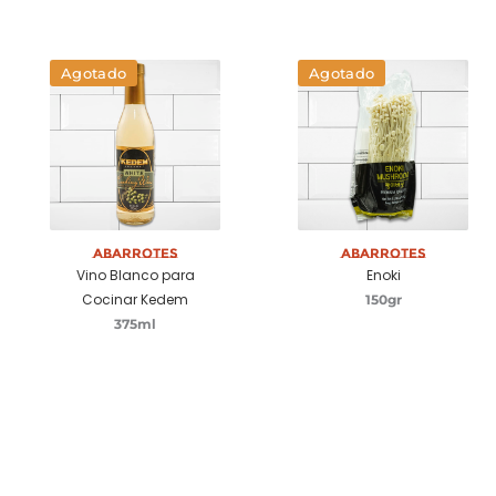
Agotado
Agotado
Abarrotes
Abarrotes
Vino Blanco para
Enoki
Cocinar Kedem
150gr
375ml