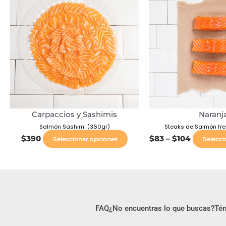
tiene
$83
múltiples
through
variantes.
$104
Las
opciones
se
pueden
elegir
en
Carpaccios y Sashimis
Naranj
la
Salmón Sashimi (360gr)
Steaks de Salmón fre
página
$
390
$
83
–
$
104
Seleccionar opciones
Selecci
de
producto
FAQ
¿No encuentras lo que buscas?
Tér