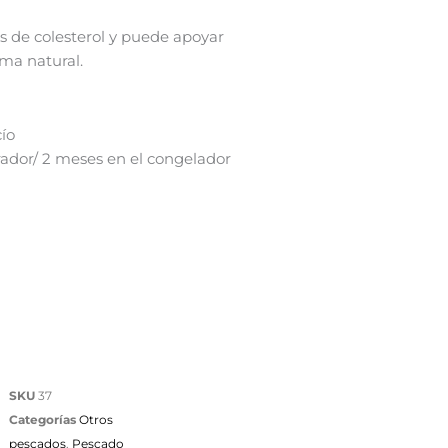
es de colesterol y puede apoyar
rma natural.
ío
erador/ 2 meses en el congelador
SKU
37
Categorías
Otros
pescados
,
Pescado