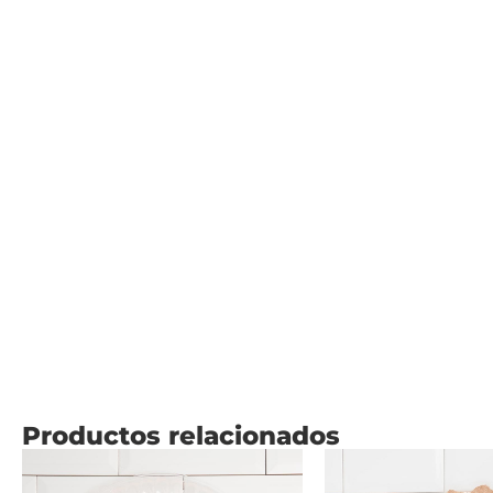
Productos relacionados
Este
Price
producto
range: