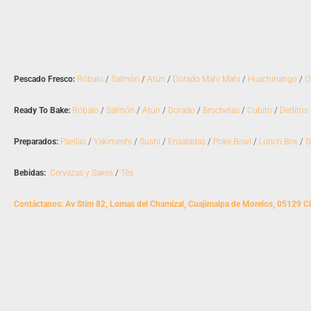
Pescado Fresco:
Róbalo
/
Salmón
/
Atún
/
Dorado Mahi Mahi
/
Huachinango
/
O
Ready To Bake:
Róbalo
/
Salmón
/
Atún
/
Dorado
/
Brochetas
/
Cubito
/
Deditos
Preparados:
Paellas
/
Yakimeshi
/
Sushi
/
Ensaladas
/
Poke Bowl
/
Lunch Box
/
S
Bebidas:
Cervezas y Sakes
/
Tés
Contáctanos: Av Stim 82, Lomas del Chamizal, Cuajimalpa de Morelos, 05129 C