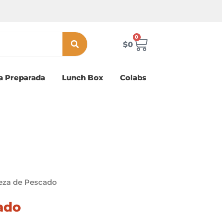
0
Carrito
$
0
a Preparada
Lunch Box
Colabs
eza de Pescado
ado