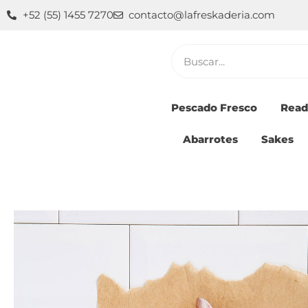
Ir
+52 (55) 1455 7270
contacto@lafreskaderia.com
al
contenido
Buscar
Pescado Fresco
Read
Abarrotes
Sakes