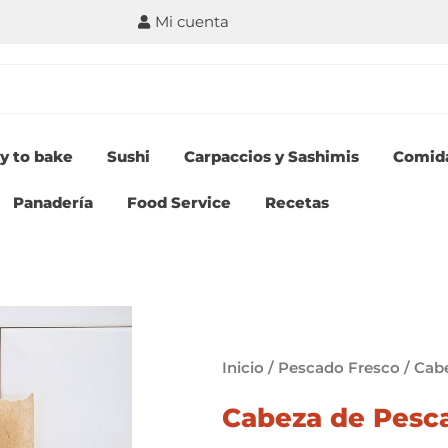
Mi cuenta
y to bake
Sushi
Carpaccios y Sashimis
Comid
Panadería
Food Service
Recetas
Inicio
/
Pescado Fresco
/ Cab
Cabeza de Pesc