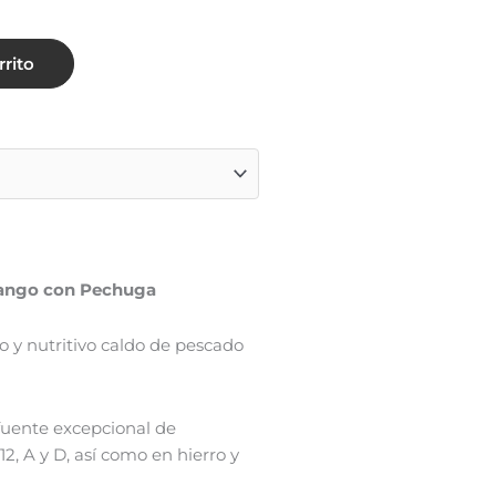
rrito
nango con Pechuga
so y nutritivo caldo de pescado
fuente excepcional de
12, A y D, así como en hierro y