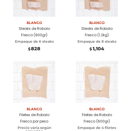
Seleccionar
Añadir a
opciones
carrito
Blanco
Blanco
Steaks de Robalo
Steaks de Robalo
Fresco (900gr)
Fresco (1.2kg)
Empaque de 6 steaks
Empaque de 8 steaks
828
1,104
$
$
Seleccionar
Añadir a
opciones
carrito
Blanco
Blanco
Filetes de Robalo
Filetes de Robalo
Fresco por peso
Fresco (600gr)
Precio varía según
Empaque de 4 filetes