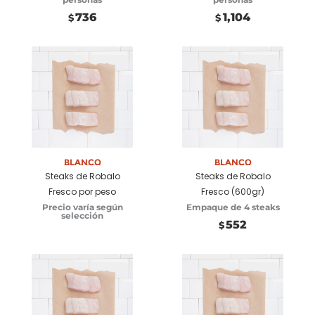
736
1,104
$
$
Seleccionar
Seleccionar
opciones
opciones
Blanco
Blanco
Steaks de Robalo
Steaks de Robalo
Fresco por peso
Fresco (600gr)
Precio varía según
Empaque de 4 steaks
selección
552
$