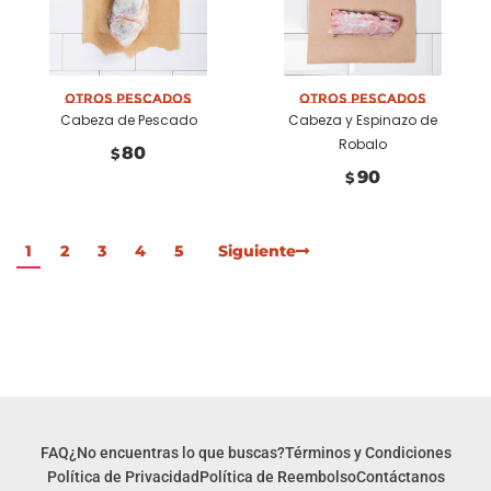
Añadir a
Añadir a
carrito
carrito
Otros pescados
Otros pescados
Cabeza de Pescado
Cabeza y Espinazo de
Robalo
80
$
90
$
1
2
3
4
5
Siguiente
FAQ
¿No encuentras lo que buscas?
Términos y Condiciones
Política de Privacidad
Política de Reembolso
Contáctanos