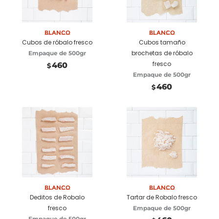
Añadir a
Añadir a
carrito
carrito
Blanco
Blanco
Cubos de róbalo fresco
Cubos tamaño
brochetas de róbalo
Empaque de 500gr
fresco
460
$
Empaque de 500gr
460
$
Añadir a
Añadir a
carrito
carrito
Blanco
Blanco
Deditos de Robalo
Tartar de Robalo fresco
fresco
Empaque de 500gr
Empaque de 500gr