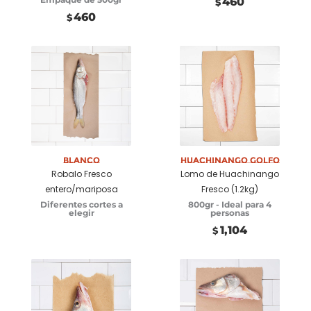
460
$
460
$
Seleccionar
Añadir a
opciones
carrito
Blanco
Huachinango Golfo
Robalo Fresco
Lomo de Huachinango
entero/mariposa
Fresco (1.2kg)
Diferentes cortes a
800gr - Ideal para 4
elegir
personas
1,104
$