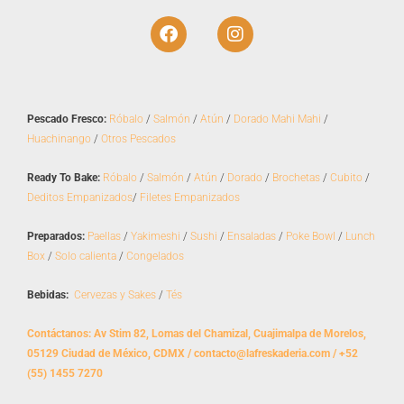
F
I
a
n
c
s
e
t
b
a
o
g
Pescado Fresco:
Róbalo
/
Salmón
/
Atún
/
Dorado Mahi Mahi
/
o
r
Huachinango
/
Otros Pescados
k
a
m
Ready To Bake:
Róbalo
/
Salmón
/
Atún
/
Dorado
/
Brochetas
/
Cubito
/
Deditos Empanizados
/
Filetes Empanizados
Preparados:
Paellas
/
Yakimeshi
/
Sushi
/
Ensaladas
/
Poke Bowl
/
Lunch
Box
/
Solo calienta
/
Congelados
Bebidas:
Cervezas y Sakes
/
Tés
Contáctanos: Av Stim 82, Lomas del Chamizal, Cuajimalpa de Morelos,
05129 Ciudad de México, CDMX / contacto@lafreskaderia.com / +52
(55) 1455 7270