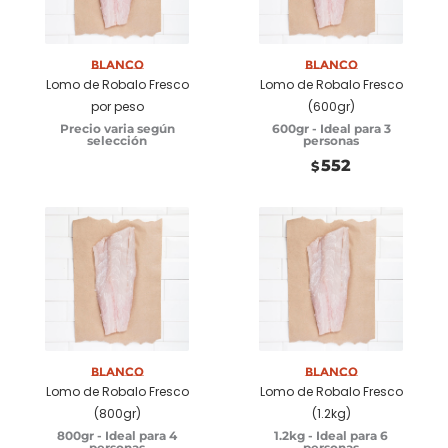
Seleccionar
Seleccionar
opciones
opciones
Blanco
Blanco
Lomo de Robalo Fresco
Lomo de Robalo Fresco
por peso
(600gr)
Precio varia según
600gr - Ideal para 3
selección
personas
552
$
Seleccionar
Seleccionar
opciones
opciones
Blanco
Blanco
Lomo de Robalo Fresco
Lomo de Robalo Fresco
(800gr)
(1.2kg)
800gr - Ideal para 4
1.2kg - Ideal para 6
personas
personas