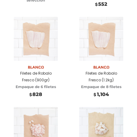
selección
552
$
Añadir a
Añadir a
carrito
carrito
Blanco
Blanco
Filetes de Robalo
Filetes de Robalo
Fresco (900gr)
Fresco (1.2kg)
Empaque de 6 filetes
Empaque de 8 filetes
828
1,104
$
$