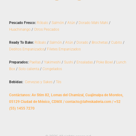
c
s
e
t
b
a
o
g
Pescado Fresco:
Róbalo
/
Salmón
/
Atún
/
Dorado Mahi Mahi
/
o
r
Huachinango
/
Otros Pescados
k
a
m
Ready To Bake:
Róbalo
/
Salmón
/
Atún
/
Dorado
/
Brochetas
/
Cubito
/
Deditos Empanizados
/
Filetes Empanizados
Preparados:
Paellas
/
Yakimeshi
/
Sushi
/
Ensaladas
/
Poke Bowl
/
Lunch
Box
/
Solo calienta
/
Congelados
Bebidas:
Cervezas y Sakes
/
Tés
Contáctanos: Av Stim 82, Lomas del Chamizal, Cuajimalpa de Morelos,
05129 Ciudad de México, CDMX / contacto@lafreskaderia.com / +52
(55) 1455 7270