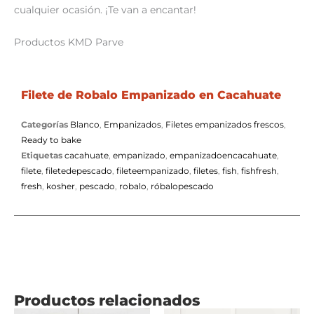
cualquier ocasión. ¡Te van a encantar!
Productos KMD Parve
Filete de Robalo Empanizado en Cacahuate
Categorías
Blanco
,
Empanizados
,
Filetes empanizados frescos
,
Ready to bake
Etiquetas
cacahuate
,
empanizado
,
empanizadoencacahuate
,
filete
,
filetedepescado
,
fileteempanizado
,
filetes
,
fish
,
fishfresh
,
fresh
,
kosher
,
pescado
,
robalo
,
róbalopescado
Productos relacionados