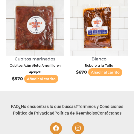
Cubitos marinados
Blanco
Cubitos Atún Aleta Amarilla en
Robalo a la Talla
Ajonjolí
$
670
Añadir al carrito
$
570
Añadir al carrito
FAQ
¿No encuentras lo que buscas?
Términos y Condiciones
Política de Privacidad
Política de Reembolso
Contáctanos
F
I
a
n