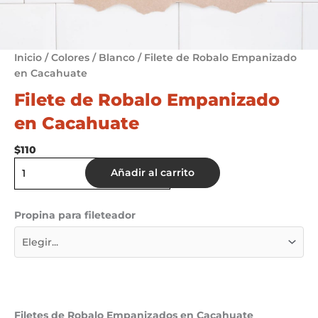
Inicio
/
Colores
/
Blanco
/ Filete de Robalo Empanizado
en Cacahuate
Filete de Robalo Empanizado
en Cacahuate
$
110
Filete
Añadir al carrito
de
Robalo
Empanizado
Propina para fileteador
en
Cacahuate
cantidad
Filetes de Robalo Empanizados en Cacahuate