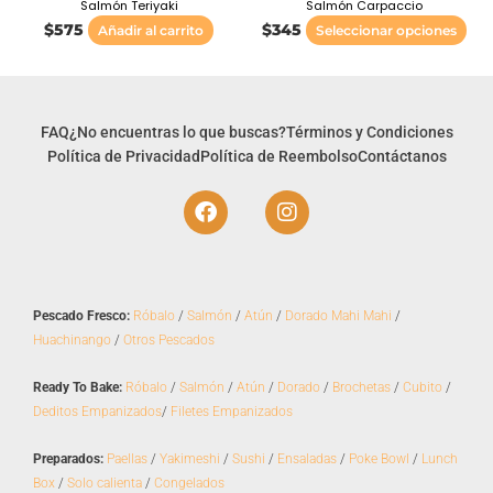
Salmón Teriyaki
Salmón Carpaccio
en
$
575
$
345
Añadir al carrito
Seleccionar opciones
la
pág
de
pr
FAQ
¿No encuentras lo que buscas?
Términos y Condiciones
Política de Privacidad
Política de Reembolso
Contáctanos
F
I
a
n
c
s
e
t
b
a
o
g
Pescado Fresco:
Róbalo
/
Salmón
/
Atún
/
Dorado Mahi Mahi
/
o
r
Huachinango
/
Otros Pescados
k
a
m
Ready To Bake:
Róbalo
/
Salmón
/
Atún
/
Dorado
/
Brochetas
/
Cubito
/
Deditos Empanizados
/
Filetes Empanizados
Preparados:
Paellas
/
Yakimeshi
/
Sushi
/
Ensaladas
/
Poke Bowl
/
Lunch
Box
/
Solo calienta
/
Congelados