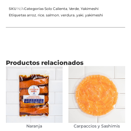
SKU
N/A
Categorías
Solo Calienta
,
Verde
,
Yakimeshi
Etiquetas
arroz
,
rice
,
salmon
,
verdura
,
yaki
,
yakimeshi
Productos relacionados
Est
pr
tie
múl
var
Las
opc
se
pu
Naranja
Carpaccios y Sashimis
ele