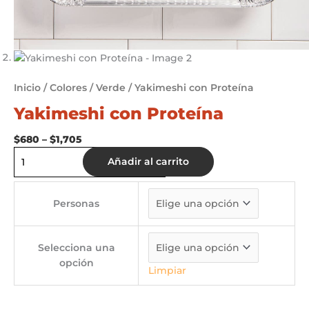
Inicio
/
Colores
/
Verde
/ Yakimeshi con Proteína
Yakimeshi con Proteína
Price
$
680
–
$
1,705
range:
Yakimeshi
Añadir al carrito
$680
con
through
Proteína
$1,705
cantidad
Personas
Selecciona una
opción
Limpiar