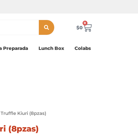
0
Carrito
$
0
a Preparada
Lunch Box
Colabs
Truffle Kiuri (8pzas)
ri (8pzas)