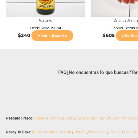
Sakes
Aleta Amar
Ozeki Sake 750ml
Pepper Tataki 
$
240
$
605
Añadir al carrito
Añadir al
FAQ
¿No encuentras lo que buscas?
Tér
Pescado Fresco:
Róbalo
/
Salmón
/
Atún
/
Dorado Mahi Mahi
/
Huachinango
/
O
Ready To Bake:
Róbalo
/
Salmón
/
Atún
/
Dorado
/
Brochetas
/
Cubito
/
Deditos