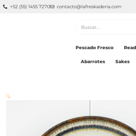
Ir
+52 (55) 1455 7270
contacto@lafreskaderia.com
al
contenido
Buscar
Pescado Fresco
Read
Abarrotes
Sakes
🔍