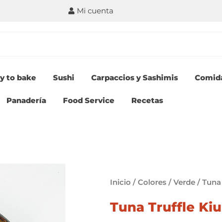
Mi cuenta
y to bake
Sushi
Carpaccios y Sashimis
Comid
Panadería
Food Service
Recetas
Inicio
/
Colores
/
Verde
/ Tuna 
Tuna Truffle Kiu