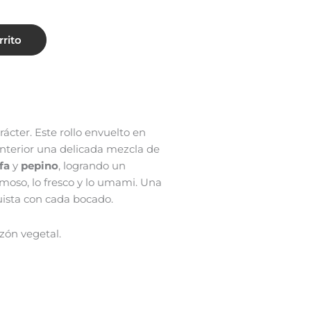
rrito
rácter. Este rollo envuelto en
nterior una delicada mezcla de
fa
y
pepino
, logrando un
emoso, lo fresco y lo umami. Una
ista con cada bocado.
zón vegetal.