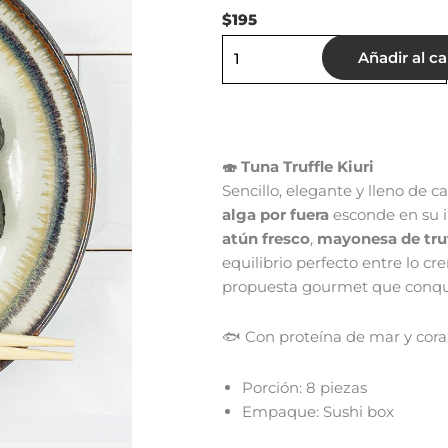
$
195
Tuna
Añadir al ca
Truffle
Kiuri
(8pzas)
cantidad
🍣 Tuna Truffle Kiuri
Sencillo, elegante y lleno de ca
alga por fuera
esconde en su i
atún fresco
,
mayonesa de tru
equilibrio perfecto entre lo cr
propuesta gourmet que conqu
🐟 Con proteína de mar y cora
Porción: 8 piezas
Empaque: Sushi box