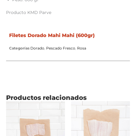
Producto KMD Parve
Filetes Dorado Mahi Mahi (600gr)
Categorías
Dorado
,
Pescado Fresco
,
Rosa
Productos relacionados
Price
Este
Price
Este
range:
producto
range:
producto
$110
tiene
$110
tiene
through
múltiples
through
múltiples
$138
variantes.
$138
variantes.