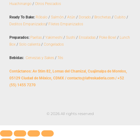
o
r
Huachinango
/
Otros Pescados
k
a
m
Ready To Bake:
Róbalo
/
Salmón
/
Atún
/
Dorado
/
Brochetas
/
Cubito
/
Deditos Empanizados
/
Filetes Empanizados
Preparados:
Paellas
/
Yakimeshi
/
Sushi
/
Ensaladas
/
Poke Bowl
/
Lunch
Box
/
Solo calienta
/
Congelados
Bebidas:
Cervezas y Sakes
/
Tés
Contáctanos: Av Stim 82, Lomas del Chamizal, Cuajimalpa de Morelos,
05129 Ciudad de México, CDMX / contacto@lafreskaderia.com / +52
(55) 1455 7270
© 2026 All rights reserved