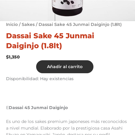
Inicio
/
Sakes
/ Dassai Sake 45 Junmai Daiginjo (1.8lt)
Dassai Sake 45 Junmai
Daiginjo (1.8lt)
$
1,350
Dassai
Añadir al carrito
Sake
45
Disponibilidad:
Hay existencias
Junmai
Daiginjo
(1.8lt)
cantidad
E
Dassai 45 Junmai Daiginjo
Es uno de los sakes premium japoneses más reconocidos
a nivel mundial. Elaborado por la prestigiosa casa Asahi
Shuzo en Yamaguchi, Japón, destaca por su perfil