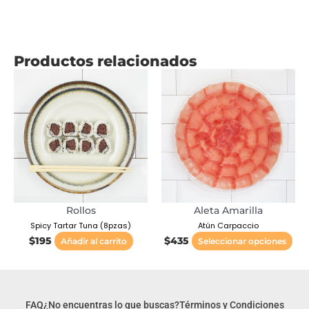
Productos relacionados
Est
pr
tie
múl
var
Las
opc
se
pu
Rollos
Aleta Amarilla
ele
Spicy Tartar Tuna (8pzas)
Atún Carpaccio
en
$
195
$
435
Añadir al carrito
Seleccionar opciones
la
pág
de
pr
FAQ
¿No encuentras lo que buscas?
Términos y Condiciones