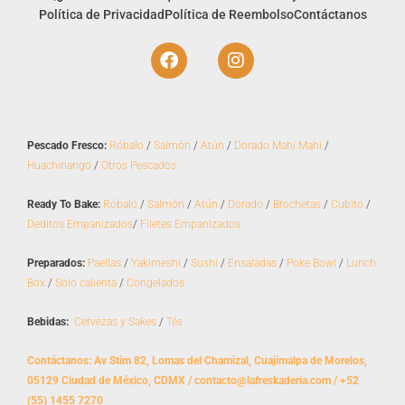
Política de Privacidad
Política de Reembolso
Contáctanos
F
I
a
n
c
s
e
t
b
a
o
g
Pescado Fresco:
Róbalo
/
Salmón
/
Atún
/
Dorado Mahi Mahi
/
o
r
Huachinango
/
Otros Pescados
k
a
m
Ready To Bake:
Róbalo
/
Salmón
/
Atún
/
Dorado
/
Brochetas
/
Cubito
/
Deditos Empanizados
/
Filetes Empanizados
Preparados:
Paellas
/
Yakimeshi
/
Sushi
/
Ensaladas
/
Poke Bowl
/
Lunch
Box
/
Solo calienta
/
Congelados
Bebidas:
Cervezas y Sakes
/
Tés
Contáctanos: Av Stim 82, Lomas del Chamizal, Cuajimalpa de Morelos,
05129 Ciudad de México, CDMX / contacto@lafreskaderia.com / +52
(55) 1455 7270