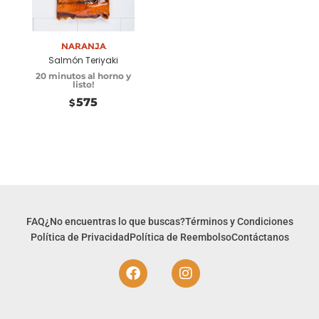
Añadir a
carrito
Naranja
Salmón Teriyaki
20 minutos al horno y
listo!
575
$
FAQ
¿No encuentras lo que buscas?
Términos y Condiciones
Política de Privacidad
Política de Reembolso
Contáctanos
F
I
a
n
c
s
e
t