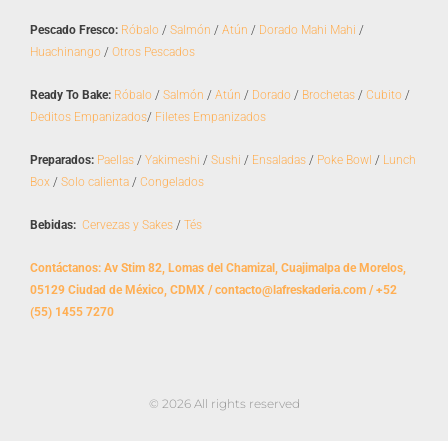
b
a
o
g
Pescado Fresco:
Róbalo
/
Salmón
/
Atún
/
Dorado Mahi Mahi
/
o
r
Huachinango
/
Otros Pescados
k
a
m
Ready To Bake:
Róbalo
/
Salmón
/
Atún
/
Dorado
/
Brochetas
/
Cubito
/
Deditos Empanizados
/
Filetes Empanizados
Preparados:
Paellas
/
Yakimeshi
/
Sushi
/
Ensaladas
/
Poke Bowl
/
Lunch
Box
/
Solo calienta
/
Congelados
Bebidas:
Cervezas y Sakes
/
Tés
Contáctanos: Av Stim 82, Lomas del Chamizal, Cuajimalpa de Morelos,
05129 Ciudad de México, CDMX / contacto@lafreskaderia.com / +52
(55) 1455 7270
© 2026 All rights reserved