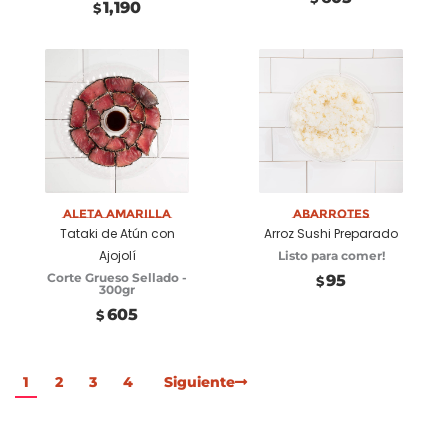
1,190
$
Añadir a
Seleccionar
carrito
opciones
Aleta Amarilla
Abarrotes
Tataki de Atún con
Arroz Sushi Preparado
Ajojolí
Listo para comer!
Corte Grueso Sellado -
95
$
300gr
605
$
1
2
3
4
Siguiente