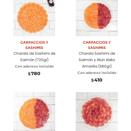
Seleccionar
Añadir a
opciones
carrito
Carpaccios y
Carpaccios y
Sashimis
Sashimis
Charola de Sashimi de
Charola Sashimi de
Salmón (720gr)
Salmón y Atún Aleta
Amarilla (360gr)
Con aderezo incluido
Con aderezo incluido
780
$
410
$
Añadir a
Seleccionar
carrito
opciones