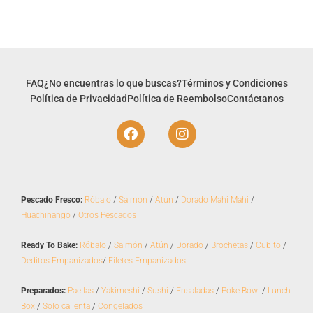
FAQ
¿No encuentras lo que buscas?
Términos y Condiciones
Política de Privacidad
Política de Reembolso
Contáctanos
F
I
a
n
c
s
e
t
b
a
o
g
Pescado Fresco:
Róbalo
/
Salmón
/
Atún
/
Dorado Mahi Mahi
/
o
r
Huachinango
/
Otros Pescados
k
a
m
Ready To Bake:
Róbalo
/
Salmón
/
Atún
/
Dorado
/
Brochetas
/
Cubito
/
Deditos Empanizados
/
Filetes Empanizados
Preparados:
Paellas
/
Yakimeshi
/
Sushi
/
Ensaladas
/
Poke Bowl
/
Lunch
Box
/
Solo calienta
/
Congelados