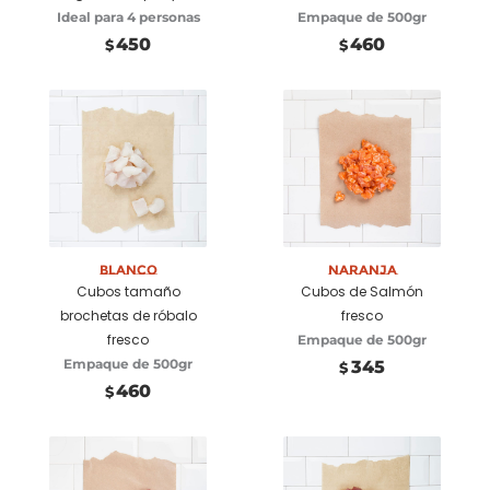
Ideal para 4 personas
Empaque de 500gr
450
460
$
$
Añadir a
Añadir a
carrito
carrito
Blanco
Naranja
Cubos tamaño
Cubos de Salmón
brochetas de róbalo
fresco
fresco
Empaque de 500gr
Empaque de 500gr
345
$
460
$