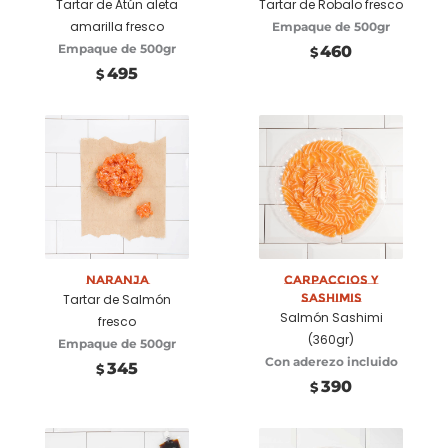
Tartar de Atún aleta
Tartar de Robalo fresco
amarilla fresco
Empaque de 500gr
Empaque de 500gr
460
$
495
$
Añadir a
Seleccionar
carrito
opciones
Naranja
Carpaccios y
Sashimis
Tartar de Salmón
Salmón Sashimi
fresco
(360gr)
Empaque de 500gr
Con aderezo incluido
345
$
390
$