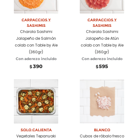
Seleccionar
Seleccionar
opciones
opciones
Carpaccios y
Carpaccios y
Sashimis
Sashimis
Charola Sashimi
Charola Sashimi
Jalapeño de Salmón
Jalapeño de Atún
colab con Table by Ale
colab con Table by Ale
(360gr)
(360gr)
Con aderezo incluido
Con aderezo incluido
390
595
$
$
Añadir a
Añadir a
carrito
carrito
Solo Calienta
Blanco
Vegetales Tepanyaki
Cubos de róbalo fresco