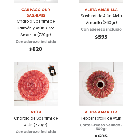
Carpaccios y
Aleta Amarilla
Sashimis
Sashimi de Atún Aleta
Charola Sashimi de
Amarilla (360gr)
Salmón y Atún Aleta
Con aderezo incluido
Amarilla (720gr)
595
$
Con aderezo incluido
820
$
Seleccionar
Añadir a
opciones
carrito
Atún
Aleta Amarilla
Charola de Sashimi de
Pepper Tataki de Atún
Atún (720gr)
Corte Grueso Sellado -
300gr
Con aderezo incluido
605
$