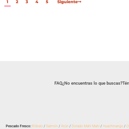
1
2
3
4
5
Siguiente
FAQ
¿No encuentras lo que buscas?
Tér
Pescado Fresco:
Róbalo
/
Salmón
/
Atún
/
Dorado Mahi Mahi
/
Huachinango
/
O