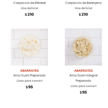
Carpaccio de Betabel
Carpaccio de Berenjena
Una delicia!
Una delicia!
210
210
$
$
Seleccionar
Abarrotes
Seleccionar
Abarrotes
Arroz Sushi Preparado
Arroz Sushi Integral
opciones
opciones
Preparado
Listo para comer!
Listo para comer!
95
$
95
$