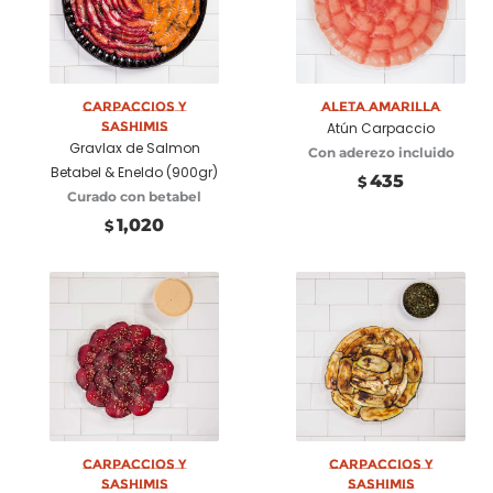
Añadir a carrito
Carpaccios y
Aleta Amarilla
Seleccionar
Sashimis
Atún Carpaccio
opciones
Gravlax de Salmon
Con aderezo incluido
Betabel & Eneldo (900gr)
435
$
Curado con betabel
1,020
$
Añadir a carrito
Carpaccios y
Añadir a carrito
Carpaccios y
Sashimis
Sashimis