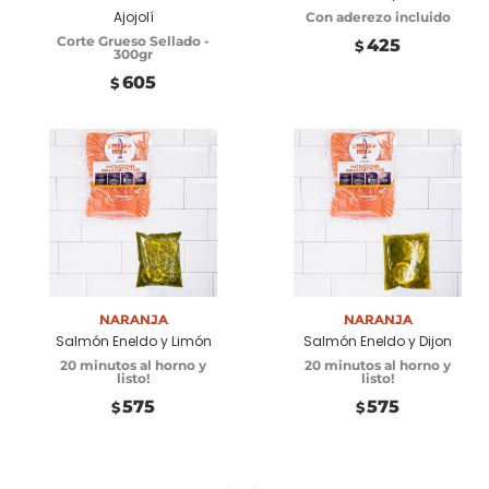
Ajojolí
Con aderezo incluido
Corte Grueso Sellado -
425
$
300gr
605
$
Añadir a carrito
Naranja
Añadir a carrito
Naranja
Salmón Eneldo y Limón
Salmón Eneldo y Dijon
20 minutos al horno y
20 minutos al horno y
listo!
listo!
575
575
$
$