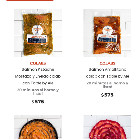
Añadir a carrito
Colabs
Añadir a carrito
Colabs
Salmón Pistache
Salmón Amalfitano
Mostaza y Eneldo colab
colab con Table by Ale
con Table by Ale
20 minutos al horno y
listo!
20 minutos al horno y
listo!
575
$
575
$