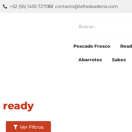
Ir
+52 (55) 1455 7270
contacto@lafreskaderia.com
al
contenido
Buscar
Pescado Fresco
Read
Abarrotes
Sakes
ready
Ver Filtros