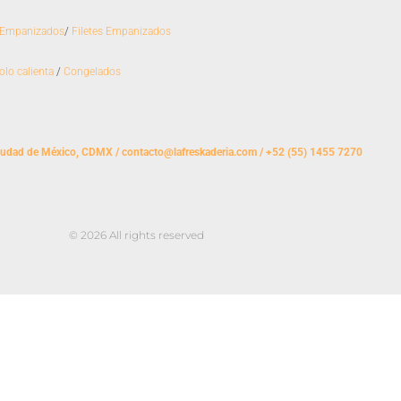
o
r
k
a
 Empanizados
/
Filetes Empanizados
m
olo calienta
/
Congelados
iudad de México, CDMX / contacto@lafreskaderia.com / +52 (55) 1455 7270
© 2026 All rights reserved