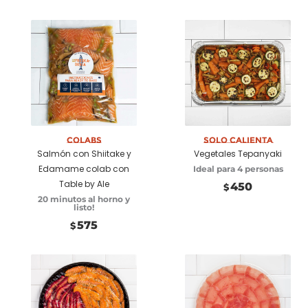
Añadir a carrito
Colabs
Añadir a carrito
Solo Calienta
Salmón con Shiitake y
Vegetales Tepanyaki
Edamame colab con
Ideal para 4 personas
Table by Ale
450
$
20 minutos al horno y
listo!
575
$