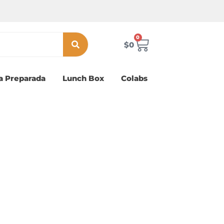
0
Carrito
$
0
a Preparada
Lunch Box
Colabs