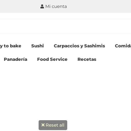
Mi cuenta
y to bake
Sushi
Carpaccios y Sashimis
Comid
Panadería
Food Service
Recetas
Reset all