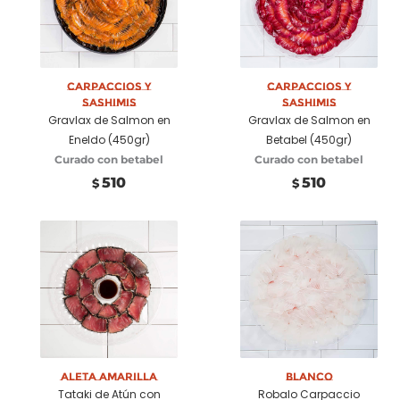
Añadir a carrito
Carpaccios y
Añadir a carrito
Carpaccios y
Sashimis
Sashimis
Gravlax de Salmon en
Gravlax de Salmon en
Eneldo (450gr)
Betabel (450gr)
Curado con betabel
Curado con betabel
510
510
$
$
Añadir a carrito
Aleta Amarilla
Seleccionar
Blanco
Tataki de Atún con
Robalo Carpaccio
opciones