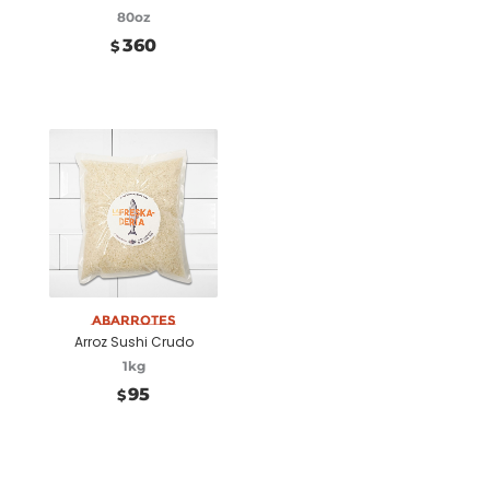
80oz
360
$
Añadir a carrito
Abarrotes
Arroz Sushi Crudo
1kg
95
$