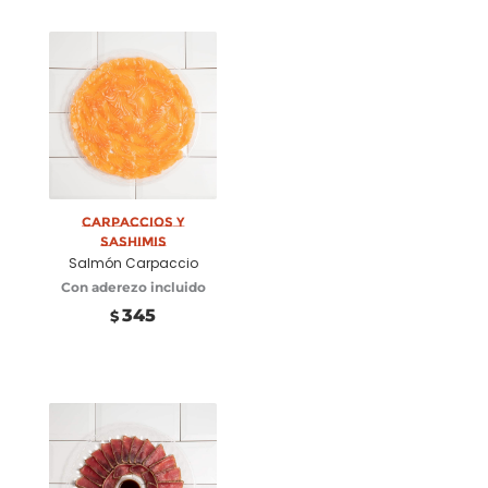
Carpaccios y
Seleccionar
Sashimis
opciones
Salmón Carpaccio
Con aderezo incluido
345
$