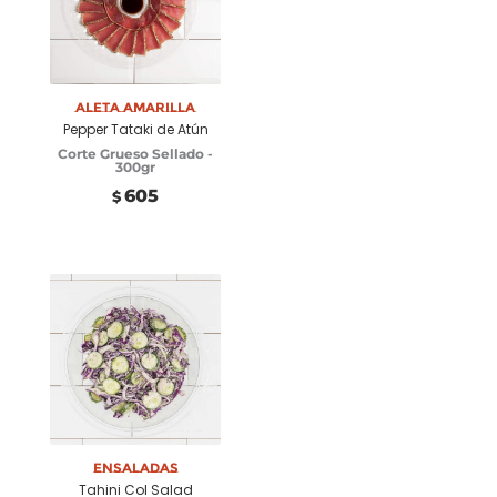
Añadir a carrito
Aleta Amarilla
Pepper Tataki de Atún
Corte Grueso Sellado -
300gr
605
$
Añadir a carrito
Ensaladas
Tahini Col Salad