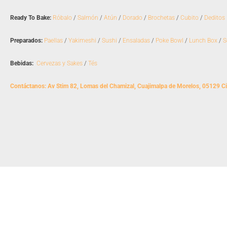
Ready To Bake:
Róbalo
/
Salmón
/
Atún
/
Dorado
/
Brochetas
/
Cubito
/
Deditos
Preparados:
Paellas
/
Yakimeshi
/
Sushi
/
Ensaladas
/
Poke Bowl
/
Lunch Box
/
S
Bebidas:
Cervezas y Sakes
/
Tés
Contáctanos: Av Stim 82, Lomas del Chamizal, Cuajimalpa de Morelos, 05129 C