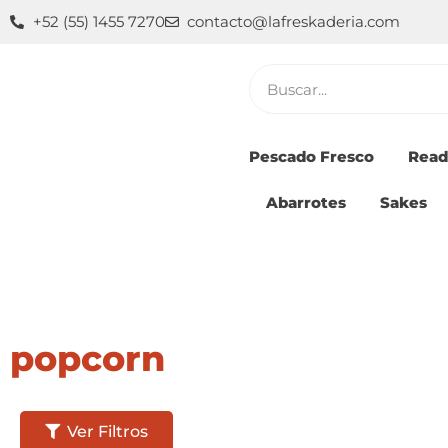
Ir
+52 (55) 1455 7270
contacto@lafreskaderia.com
al
contenido
Buscar
Pescado Fresco
Read
Abarrotes
Sakes
popcorn
Ver Filtros