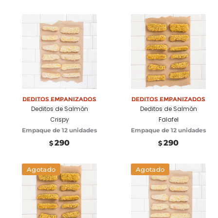
Deditos Empanizados
Añadir a carrito
Deditos Empanizados
Añadir a carrito
Deditos de Salmón
Deditos de Salmón
Crispy
Falafel
Empaque de 12 unidades
Empaque de 12 unidades
290
290
$
$
Agotado
Agotado