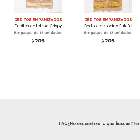
Deditos Empanizados
Añadir a carrito
Deditos Empanizados
Añadir a carrito
Deditos de Lobina Crispy
Deditos de Lobina Falafel
Empaque de 12 unidades
Empaque de 12 unidades
205
205
$
$
FAQ
¿No encuentras lo que buscas?
Tér