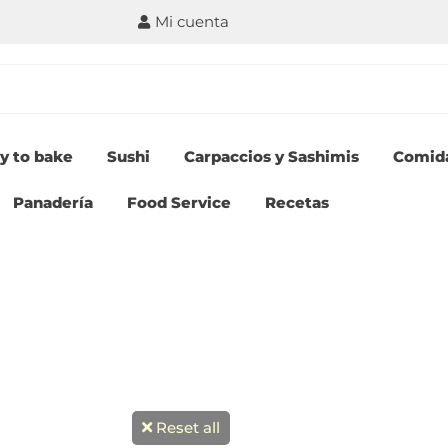
Mi cuenta
y to bake
Sushi
Carpaccios y Sashimis
Comid
Panadería
Food Service
Recetas
Reset all