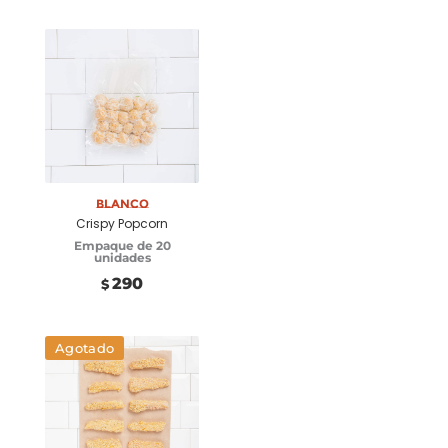
Añadir a carrito
Blanco
Crispy Popcorn
Empaque de 20
unidades
290
$
Agotado