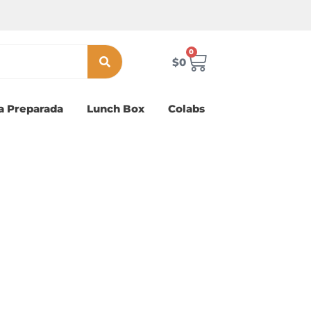
0
Carrito
$
0
a Preparada
Lunch Box
Colabs