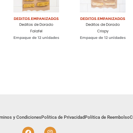
Deditos Empanizados
Deditos Empanizados
Deditos de Dorado
Deditos de Dorado
Falafel
Crispy
Empaque de 12 unidades
Empaque de 12 unidades
minos y Condiciones
Política de Privacidad
Política de Reembolso
C
F
I