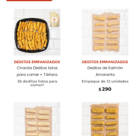
Deditos Empanizados
Seleccionar
Deditos Empanizados
Añadir a carrito
Charola Deditos listos
Deditos de Salmón
opciones
para comer + Tártara
Amaranto
36 deditos listos para
Empaque de 12 unidades
comer!
290
$