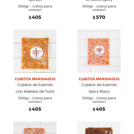
500gr - Listos para
500gr - Listos para
comer!
comer!
405
570
$
$
Añadir a
Añadir a
carrito
carrito
Cubitos marinados
Cubitos marinados
Cubitos de Salmón
Cubitos de Salmón
con Aderezo de Trufa
Spicy Mayo
500gr - Listos para
500gr - Listos para
comer!
comer!
405
405
$
$