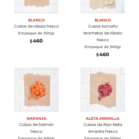
Añadir a
Añadir a
carrito
carrito
Blanco
Blanco
Cubos de róbalo fresco
Cubos tamaño
brochetas de róbalo
Empaque de 500gr
fresco
460
$
Empaque de 500gr
460
$
Añadir a
Añadir a
carrito
carrito
Naranja
Aleta Amarilla
Cubos de Salmón
Cubos de Atún Aleta
fresco
Amarilla Fresco
Empaque de 500gr
Empaque de 500gr