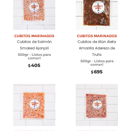
Añadir a
Añadir a
carrito
carrito
Cubitos marinados
Cubitos marinados
Cubitos de Salmón
Cubitos de Atún Aleta
Smoked Ajonjolí
Amarilla Aderezo de
Trufa
500gr - Listos para
comer!
500gr - Listos para
comer!
405
$
695
$
Añadir a
Añadir a
carrito
carrito