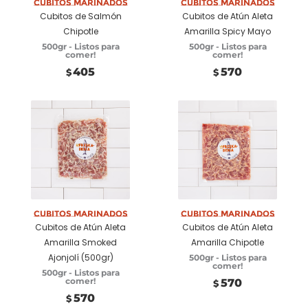
Cubitos marinados
Cubitos marinados
Cubitos de Salmón
Cubitos de Atún Aleta
Chipotle
Amarilla Spicy Mayo
500gr - Listos para
500gr - Listos para
comer!
comer!
405
570
$
$
Añadir a
Añadir a
carrito
carrito
Cubitos marinados
Cubitos marinados
Cubitos de Atún Aleta
Cubitos de Atún Aleta
Amarilla Smoked
Amarilla Chipotle
Ajonjolí (500gr)
500gr - Listos para
comer!
500gr - Listos para
comer!
570
$
570
$