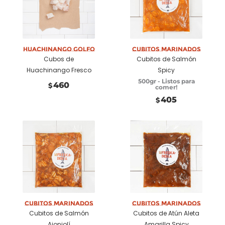
Añadir a
Añadir a
carrito
carrito
Huachinango Golfo
Cubitos marinados
Cubos de
Cubitos de Salmón
Huachinango Fresco
Spicy
500gr - Listos para
460
$
comer!
405
$
Añadir a
Añadir a
carrito
carrito
Cubitos marinados
Cubitos marinados
Cubitos de Salmón
Cubitos de Atún Aleta
Ajonjolí
Amarilla Spicy