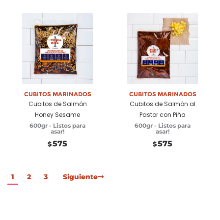
Añadir a
Añadir a
carrito
carrito
Cubitos marinados
Cubitos marinados
Cubitos de Salmón
Cubitos de Salmón al
Honey Sesame
Pastor con Piña
600gr - Listos para
600gr - Listos para
asar!
asar!
575
575
$
$
1
2
3
Siguiente