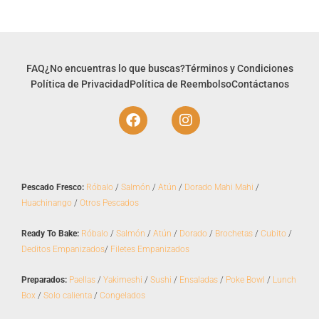
FAQ
¿No encuentras lo que buscas?
Términos y Condiciones
Política de Privacidad
Política de Reembolso
Contáctanos
F
I
a
n
c
s
e
t
b
a
o
g
Pescado Fresco:
Róbalo
/
Salmón
/
Atún
/
Dorado Mahi Mahi
/
o
r
Huachinango
/
Otros Pescados
k
a
m
Ready To Bake:
Róbalo
/
Salmón
/
Atún
/
Dorado
/
Brochetas
/
Cubito
/
Deditos Empanizados
/
Filetes Empanizados
Preparados:
Paellas
/
Yakimeshi
/
Sushi
/
Ensaladas
/
Poke Bowl
/
Lunch
Box
/
Solo calienta
/
Congelados