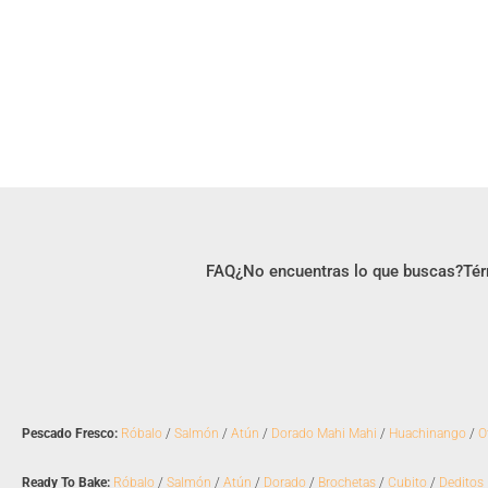
FAQ
¿No encuentras lo que buscas?
Tér
Pescado Fresco:
Róbalo
/
Salmón
/
Atún
/
Dorado Mahi Mahi
/
Huachinango
/
O
Ready To Bake:
Róbalo
/
Salmón
/
Atún
/
Dorado
/
Brochetas
/
Cubito
/
Deditos