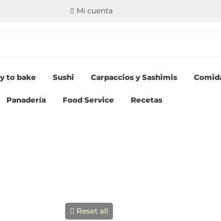
Mi cuenta
y to bake
Sushi
Carpaccios y Sashimis
Comid
Panadería
Food Service
Recetas
Reset all