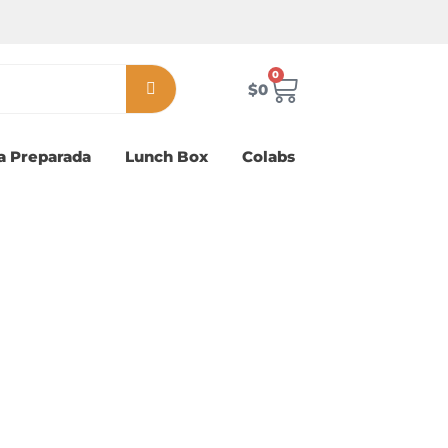
0
Carrito
$
0
a Preparada
Lunch Box
Colabs