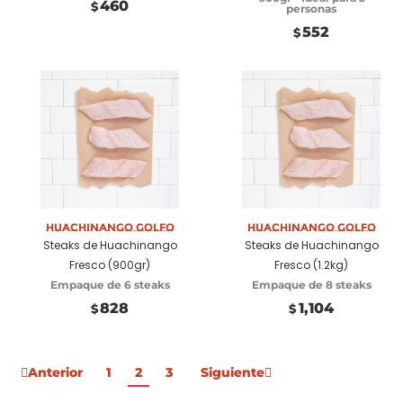
460
$
personas
552
$
Huachinango Golfo
Añadir a carrito
Huachinango Golfo
Añadir a carrito
Steaks de Huachinango
Steaks de Huachinango
Fresco (900gr)
Fresco (1.2kg)
Empaque de 6 steaks
Empaque de 8 steaks
828
1,104
$
$
Anterior
1
2
3
Siguiente