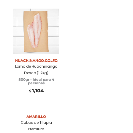
Huachinango Golfo
Añadir a carrito
Lomo de Huachinango
Fresco (1.2kg)
800gr - Ideal para 4
personas
1,104
$
Añadir a carrito
Amarillo
Cubos de Tilapia
Premium