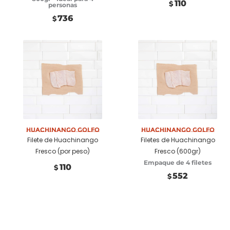
110
$
personas
736
$
Huachinango Golfo
Seleccionar
Huachinango Golfo
Añadir a carrito
Filete de Huachinango
Filetes de Huachinango
opciones
Fresco (por peso)
Fresco (600gr)
Empaque de 4 filetes
110
$
552
$