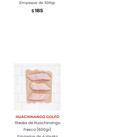
Empaque de 500gr
185
$
Huachinango Golfo
Añadir a carrito
Steaks de Huachinango
Fresco (600gr)
Empaque de 4 steaks