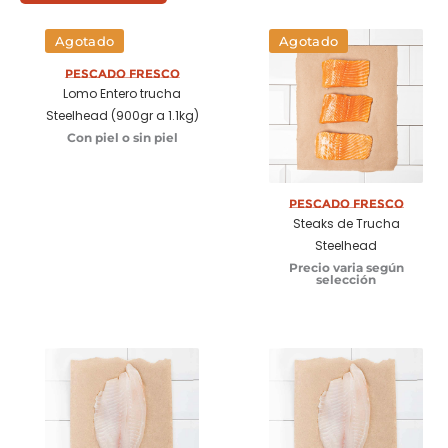
Agotado
Agotado
Pescado Fresco
Lomo Entero trucha
Steelhead (900gr a 1.1kg)
Con piel o sin piel
Pescado Fresco
Steaks de Trucha
Steelhead
Precio varia según
selección