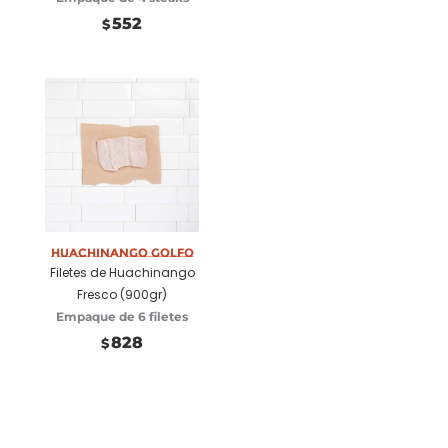
552
$
Huachinango Golfo
Añadir a carrito
Filetes de Huachinango
Fresco (900gr)
Empaque de 6 filetes
828
$