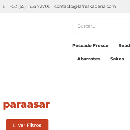
Ir
+52 (55) 1455 7270
contacto@lafreskaderia.com
al
contenido
Buscar
Pescado Fresco
Read
Abarrotes
Sakes
paraasar
Ver Filtros