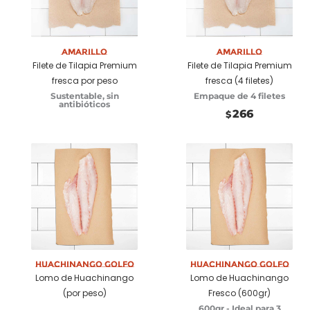
Añadir a carrito
Amarillo
Añadir a carrito
Amarillo
Filete de Tilapia Premium
Filete de Tilapia Premium
fresca por peso
fresca (4 filetes)
Sustentable, sin
Empaque de 4 filetes
antibióticos
266
$
Huachinango Golfo
Seleccionar
Huachinango Golfo
Añadir a carrito
Lomo de Huachinango
Lomo de Huachinango
opciones
(por peso)
Fresco (600gr)
600gr - Ideal para 3