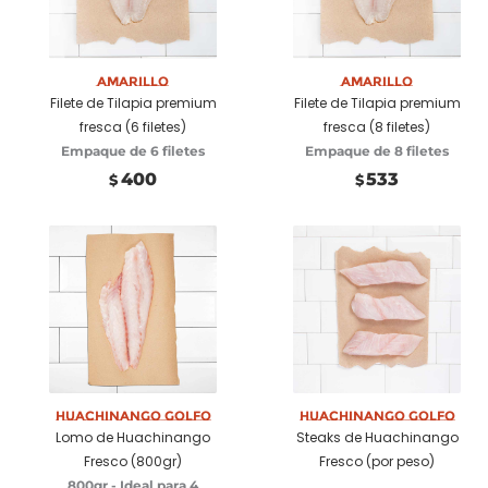
Añadir a carrito
Amarillo
Añadir a carrito
Amarillo
Filete de Tilapia premium
Filete de Tilapia premium
fresca (6 filetes)
fresca (8 filetes)
Empaque de 6 filetes
Empaque de 8 filetes
400
533
$
$
Huachinango Golfo
Añadir a carrito
Huachinango Golfo
Seleccionar
Lomo de Huachinango
Steaks de Huachinango
opciones
Fresco (800gr)
Fresco (por peso)
800gr - Ideal para 4