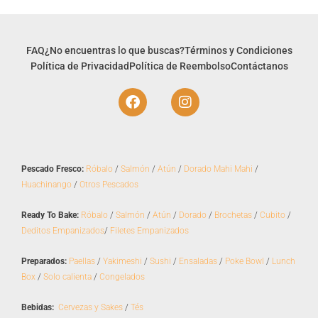
FAQ
¿No encuentras lo que buscas?
Términos y Condiciones
Política de Privacidad
Política de Reembolso
Contáctanos
F
I
a
n
c
s
e
t
b
a
o
g
Pescado Fresco:
Róbalo
/
Salmón
/
Atún
/
Dorado Mahi Mahi
/
o
r
Huachinango
/
Otros Pescados
k
a
m
Ready To Bake:
Róbalo
/
Salmón
/
Atún
/
Dorado
/
Brochetas
/
Cubito
/
Deditos Empanizados
/
Filetes Empanizados
Preparados:
Paellas
/
Yakimeshi
/
Sushi
/
Ensaladas
/
Poke Bowl
/
Lunch
Box
/
Solo calienta
/
Congelados
Bebidas:
Cervezas y Sakes
/
Tés