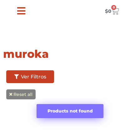
Ir
0
Carrito
al
$
0
contenido
muroka
Ver Filtros
Reset all
Products not found