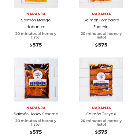
carrito
carrito
Naranja
Naranja
Salmón Mango
Salmón Pomodoro
Habanero
Zucchini
20 minutos al horno y
20 minutos al horno y
listo!
listo!
575
575
$
$
Añadir a
Añadir a
carrito
carrito
Naranja
Naranja
Salmón Honey Sesame
Salmón Teriyaki
20 minutos al horno y
20 minutos al horno y
listo!
listo!
575
575
$
$