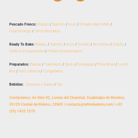
c
s
e
t
b
a
o
g
Pescado Fresco:
Róbalo
/
Salmón
/
Atún
/
Dorado Mahi Mahi
/
o
r
Huachinango
/
Otros Pescados
k
a
m
Ready To Bake:
Róbalo
/
Salmón
/
Atún
/
Dorado
/
Brochetas
/
Cubito
/
Deditos Empanizados
/
Filetes Empanizados
Preparados:
Paellas
/
Yakimeshi
/
Sushi
/
Ensaladas
/
Poke Bowl
/
Lunch
Box
/
Solo calienta
/
Congelados
Bebidas:
Cervezas y Sakes
/
Tés
Contáctanos: Av Stim 82, Lomas del Chamizal, Cuajimalpa de Morelos,
05129 Ciudad de México, CDMX / contacto@lafreskaderia.com / +52
(55) 1455 7270