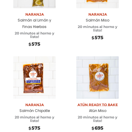
carrito
carrito
Naranja
Naranja
Salmón al Limón y
Salmón Miso
Finas Hierbas
20 minutos al horno y
listo!
20 minutos al horno y
listo!
575
$
575
$
Añadir a
Añadir a
carrito
carrito
Naranja
Atún Ready to Bake
Salmón Chipotle
Atún Miso
20 minutos al horno y
20 minutos al horno y
listo!
listo!
575
695
$
$