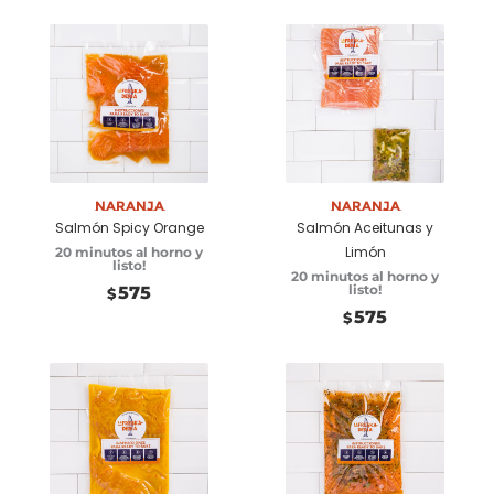
Añadir a
Añadir a
carrito
carrito
Naranja
Naranja
Salmón Spicy Orange
Salmón Aceitunas y
Limón
20 minutos al horno y
listo!
20 minutos al horno y
listo!
575
$
575
$
Añadir a
Añadir a