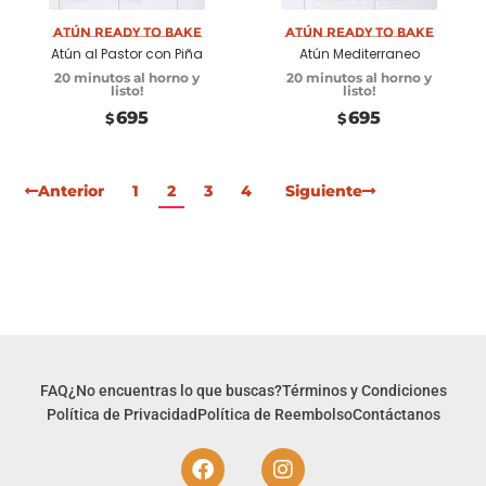
Atún Ready to Bake
Atún Ready to Bake
Atún al Pastor con Piña
Atún Mediterraneo
20 minutos al horno y
20 minutos al horno y
listo!
listo!
695
695
$
$
Anterior
1
2
3
4
Siguiente
FAQ
¿No encuentras lo que buscas?
Términos y Condiciones
Política de Privacidad
Política de Reembolso
Contáctanos
F
I
a
n