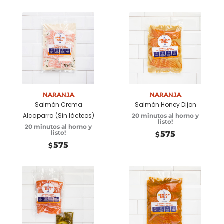
Añadir a
Añadir a
carrito
carrito
Naranja
Naranja
Salmón Crema
Salmón Honey Dijon
Alcaparra (Sin lácteos)
20 minutos al horno y
listo!
20 minutos al horno y
listo!
575
$
575
$
Añadir a
Añadir a