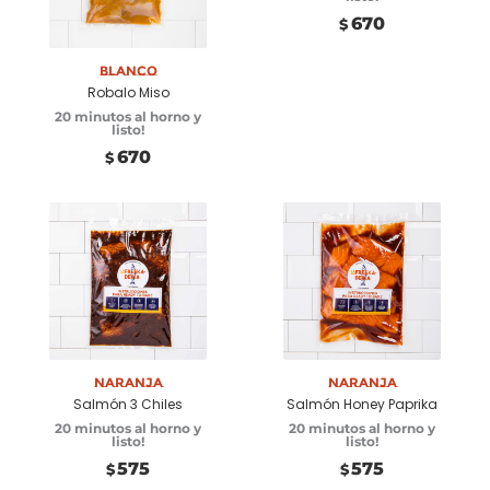
Añadir a
670
carrito
$
Blanco
Robalo Miso
20 minutos al horno y
listo!
670
$
Añadir a
Añadir a
carrito
carrito
Naranja
Naranja
Salmón 3 Chiles
Salmón Honey Paprika
20 minutos al horno y
20 minutos al horno y
listo!
listo!
575
575
$
$