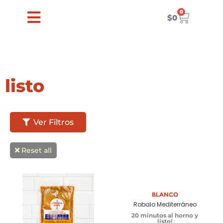
Ir
0
Carrito
al
$
0
contenido
listo
Ver Filtros
Reset all
Añadir a
carrito
Blanco
Robalo Mediterráneo
20 minutos al horno y
listo!