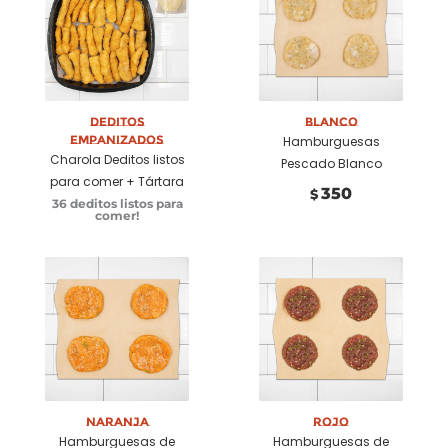
Seleccionar
Añadir a
opciones
carrito
Deditos
Blanco
Empanizados
Hamburguesas
Charola Deditos listos
Pescado Blanco
para comer + Tártara
350
$
36 deditos listos para
comer!
Añadir a
Añadir a
carrito
carrito
Naranja
Rojo
Hamburguesas de
Hamburguesas de