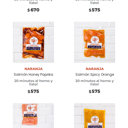
listo!
listo!
670
575
$
$
Añadir a
Añadir a
carrito
carrito
Naranja
Naranja
Salmón Honey Paprika
Salmón Spicy Orange
20 minutos al horno y
20 minutos al horno y
listo!
listo!
575
575
$
$