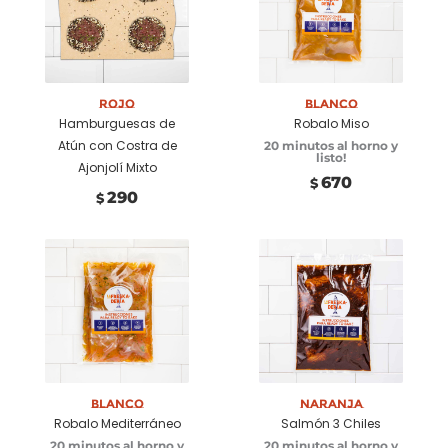
Añadir a
Añadir a
carrito
carrito
Rojo
Blanco
Hamburguesas de
Robalo Miso
Atún con Costra de
20 minutos al horno y
listo!
Ajonjolí Mixto
670
$
290
$
Añadir a
Añadir a
carrito
carrito
Blanco
Naranja
Robalo Mediterráneo
Salmón 3 Chiles
20 minutos al horno y
20 minutos al horno y