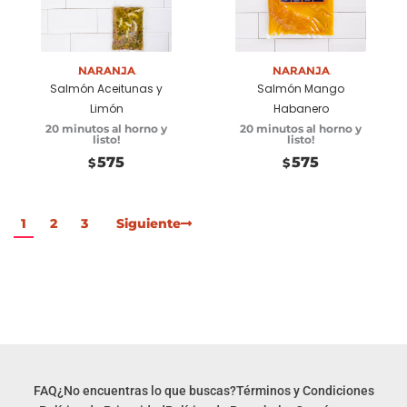
Añadir a
Añadir a
carrito
carrito
Naranja
Naranja
Salmón Aceitunas y
Salmón Mango
Limón
Habanero
20 minutos al horno y
20 minutos al horno y
listo!
listo!
575
575
$
$
1
2
3
Siguiente
FAQ
¿No encuentras lo que buscas?
Términos y Condiciones