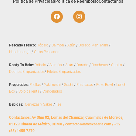
Política de Privacidad
Política de Reembolso
Contáctanos
F
I
a
n
c
s
e
t
b
a
o
g
Pescado Fresco:
Róbalo
/
Salmón
/
Atún
/
Dorado Mahi Mahi
/
o
r
Huachinango
/
Otros Pescados
k
a
m
Ready To Bake:
Róbalo
/
Salmón
/
Atún
/
Dorado
/
Brochetas
/
Cubito
/
Deditos Empanizados
/
Filetes Empanizados
Preparados:
Paellas
/
Yakimeshi
/
Sushi
/
Ensaladas
/
Poke Bowl
/
Lunch
Box
/
Solo calienta
/
Congelados
Bebidas:
Cervezas y Sakes
/
Tés
Contáctanos: Av Stim 82, Lomas del Chamizal, Cuajimalpa de Morelos,
05129 Ciudad de México, CDMX / contacto@lafreskaderia.com / +52
(55) 1455 7270