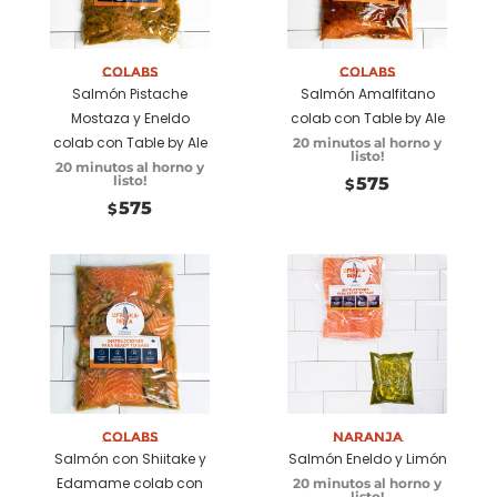
Añadir a
Añadir a
carrito
carrito
Colabs
Colabs
Salmón Pistache
Salmón Amalfitano
Mostaza y Eneldo
colab con Table by Ale
colab con Table by Ale
20 minutos al horno y
listo!
20 minutos al horno y
listo!
575
$
575
$
Añadir a
Añadir a
carrito
carrito
Colabs
Naranja
Salmón con Shiitake y
Salmón Eneldo y Limón
Edamame colab con
20 minutos al horno y
listo!