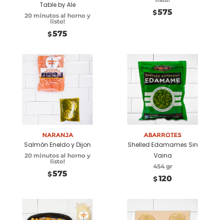
Table by Ale
575
$
20 minutos al horno y
listo!
575
$
Añadir a
Añadir a
carrito
carrito
Naranja
Abarrotes
Salmón Eneldo y Dijon
Shelled Edamames Sin
Vaina
20 minutos al horno y
listo!
454 gr
575
$
120
$