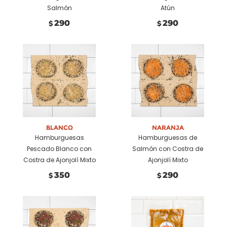
Salmón
Atún
290
290
$
$
Añadir a
Añadir a
carrito
carrito
Blanco
Naranja
Hamburguesas
Hamburguesas de
Pescado Blanco con
Salmón con Costra de
Costra de Ajonjolí Mixto
Ajonjolí Mixto
350
290
$
$