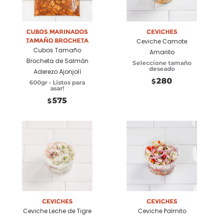
Añadir a
Seleccionar
carrito
opciones
Cubos Marinados
Ceviches
tamaño brocheta
Ceviche Camote
Cubos Tamaño
Amarillo
Brocheta de Salmón
Seleccione tamaño
deseado
Aderezo Ajonjolí
280
$
600gr - Listos para
asar!
575
$
Seleccionar
Seleccionar
opciones
opciones
Ceviches
Ceviches
Ceviche Leche de Tigre
Ceviche Palmito