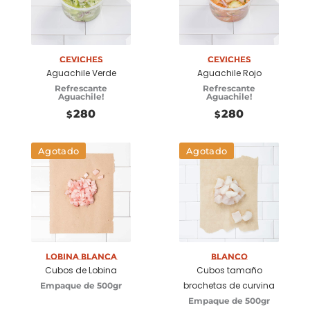
Seleccionar
Seleccionar
opciones
opciones
Ceviches
Ceviches
Aguachile Verde
Aguachile Rojo
Refrescante
Refrescante
Aguachile!
Aguachile!
280
280
$
$
Agotado
Agotado
Lobina Blanca
Blanco
Cubos de Lobina
Cubos tamaño
brochetas de curvina
Empaque de 500gr
Empaque de 500gr