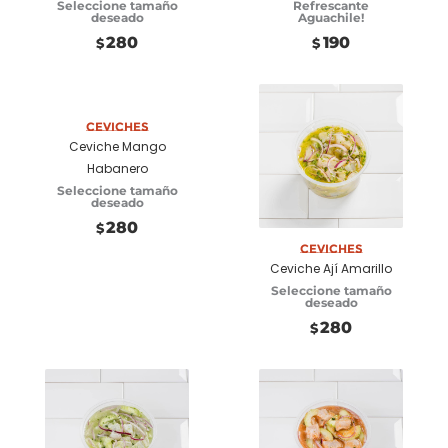
Seleccione tamaño
Refrescante
deseado
Aguachile!
280
190
$
$
Seleccionar
opciones
Ceviches
Ceviche Mango
Habanero
Seleccionar
Seleccione tamaño
deseado
opciones
280
$
Ceviches
Ceviche Ají Amarillo
Seleccione tamaño
deseado
280
$