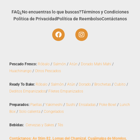
FAQ
¿No encuentras lo que buscas?
Términos y Condiciones
Política de Privacidad
Política de Reembolso
Contáctanos
F
I
a
n
c
s
e
t
b
a
o
g
Pescado Fresco:
Róbalo
/
Salmón
/
Atún
/
Dorado Mahi Mahi
/
o
r
Huachinango
/
Otros Pescados
k
a
m
Ready To Bake:
Róbalo
/
Salmón
/
Atún
/
Dorado
/
Brochetas
/
Cubito
/
Deditos Empanizados
/
Filetes Empanizados
Preparados:
Paellas
/
Yakimeshi
/
Sushi
/
Ensaladas
/
Poke Bowl
/
Lunch
Box
/
Solo calienta
/
Congelados
Bebidas:
Cervezas y Sakes
/
Tés
Contáctanos: Av Stim 82, Lomas del Chamizal, Cuajimalpa de Morelos,