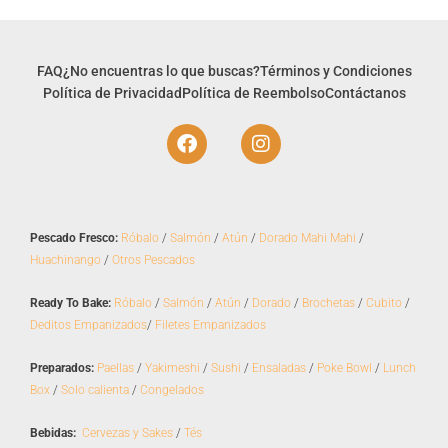
FAQ
¿No encuentras lo que buscas?
Términos y Condiciones
Política de Privacidad
Política de Reembolso
Contáctanos
F
I
a
n
c
s
e
t
b
a
o
g
Pescado Fresco:
Róbalo
/
Salmón
/
Atún
/
Dorado Mahi Mahi
/
o
r
Huachinango
/
Otros Pescados
k
a
m
Ready To Bake:
Róbalo
/
Salmón
/
Atún
/
Dorado
/
Brochetas
/
Cubito
/
Deditos Empanizados
/
Filetes Empanizados
Preparados:
Paellas
/
Yakimeshi
/
Sushi
/
Ensaladas
/
Poke Bowl
/
Lunch
Box
/
Solo calienta
/
Congelados
Bebidas:
Cervezas y Sakes
/
Tés