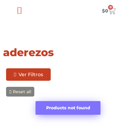
Ir
0
Carrito
al
$
0
contenido
aderezos
Ver Filtros
Reset all
Products not found