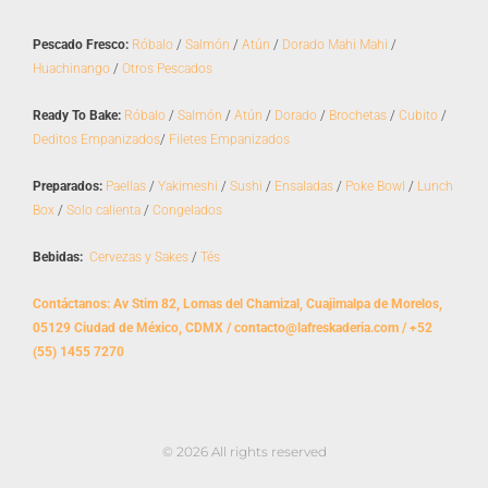
b
a
o
g
Pescado Fresco:
Róbalo
/
Salmón
/
Atún
/
Dorado Mahi Mahi
/
o
r
Huachinango
/
Otros Pescados
k
a
m
Ready To Bake:
Róbalo
/
Salmón
/
Atún
/
Dorado
/
Brochetas
/
Cubito
/
Deditos Empanizados
/
Filetes Empanizados
Preparados:
Paellas
/
Yakimeshi
/
Sushi
/
Ensaladas
/
Poke Bowl
/
Lunch
Box
/
Solo calienta
/
Congelados
Bebidas:
Cervezas y Sakes
/
Tés
Contáctanos: Av Stim 82, Lomas del Chamizal, Cuajimalpa de Morelos,
05129 Ciudad de México, CDMX / contacto@lafreskaderia.com / +52
(55) 1455 7270
© 2026 All rights reserved