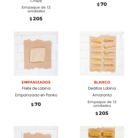
Crispy
70
$
Empaque de 12
unidades
205
$
Añadir a
Añadir a
carrito
carrito
Empanizados
Blanco
Filete de Lobina
Deditos Lobina
Empanizado en Panko
Amaranto
Empaque de 12
70
$
unidades
205
$