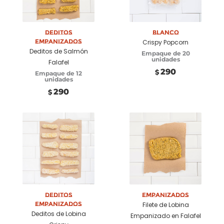
Añadir a
Añadir a
carrito
carrito
Deditos
Blanco
Empanizados
Crispy Popcorn
Deditos de Salmón
Empaque de 20
unidades
Falafel
290
$
Empaque de 12
unidades
290
$
Añadir a
Añadir a
carrito
carrito
Deditos
Empanizados
Empanizados
Filete de Lobina
Deditos de Lobina
Empanizado en Falafel