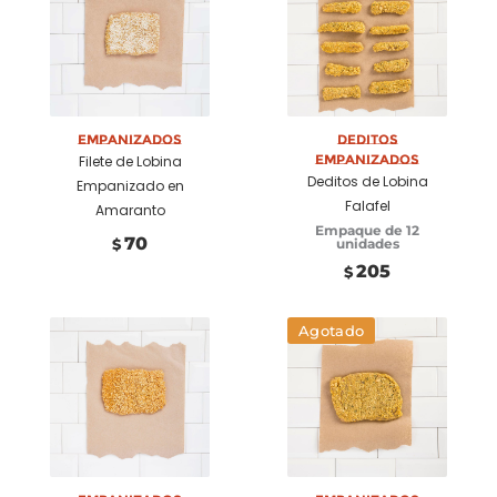
Añadir a
Añadir a
carrito
carrito
Empanizados
Deditos
Empanizados
Filete de Lobina
Deditos de Lobina
Empanizado en
Falafel
Amaranto
Empaque de 12
70
unidades
$
205
$
Agotado
Añadir a
carrito