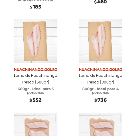
460
$
185
$
Añadir a
Añadir a
carrito
carrito
Huachinango Golfo
Huachinango Golfo
Lomo de Huachinango
Lomo de Huachinango
Fresco (600gr)
Fresco (800gr)
600gr - Ideal para 3
800gr - Ideal para 4
personas
personas
552
736
$
$