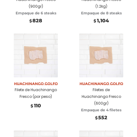
(900gr)
(1.2kg)
Empaque de 6 steaks
Empaque de 8 steaks
828
1,104
$
$
Seleccionar
Añadir a
opciones
carrito
Huachinango Golfo
Huachinango Golfo
Filete de Huachinango
Filetes de
Fresco (por peso)
Huachinango Fresco
(600gr)
110
$
Empaque de 4 filetes
552
$