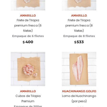
Añadir a
Añadir a
carrito
carrito
Amarillo
Amarillo
Filete de Tilapia
Filete de Tilapia
premium fresca (6
premium fresca (8
filetes)
filetes)
Empaque de 6 filetes
Empaque de 8 filetes
400
533
$
$
Añadir a
Seleccionar
carrito
opciones
Amarillo
Huachinango Golfo
Cubos de Tilapia
Lomo de Huachinango
Premium
(por peso)
Empaque de 500gr