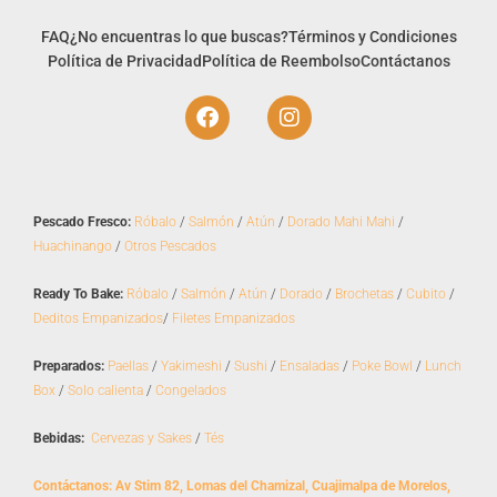
FAQ
¿No encuentras lo que buscas?
Términos y Condiciones
Política de Privacidad
Política de Reembolso
Contáctanos
F
I
a
n
c
s
e
t
b
a
o
g
Pescado Fresco:
Róbalo
/
Salmón
/
Atún
/
Dorado Mahi Mahi
/
o
r
Huachinango
/
Otros Pescados
k
a
m
Ready To Bake:
Róbalo
/
Salmón
/
Atún
/
Dorado
/
Brochetas
/
Cubito
/
Deditos Empanizados
/
Filetes Empanizados
Preparados:
Paellas
/
Yakimeshi
/
Sushi
/
Ensaladas
/
Poke Bowl
/
Lunch
Box
/
Solo calienta
/
Congelados
Bebidas:
Cervezas y Sakes
/
Tés
Contáctanos: Av Stim 82, Lomas del Chamizal, Cuajimalpa de Morelos,