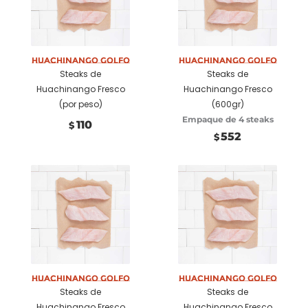
Seleccionar
Añadir a
opciones
carrito
Huachinango Golfo
Huachinango Golfo
Steaks de
Steaks de
Huachinango Fresco
Huachinango Fresco
(por peso)
(600gr)
Empaque de 4 steaks
110
$
552
$
Añadir a
Añadir a
carrito
carrito
Huachinango Golfo
Huachinango Golfo
Steaks de
Steaks de
Huachinango Fresco
Huachinango Fresco